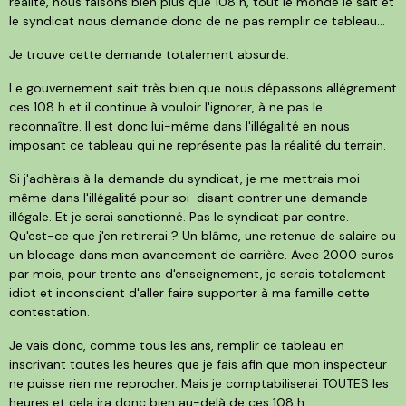
réalité, nous faisons bien plus que 108 h, tout le monde le sait et
le syndicat nous demande donc de ne pas remplir ce tableau...
Je trouve cette demande totalement absurde.
Le gouvernement sait très bien que nous dépassons allégrement
ces 108 h et il continue à vouloir l'ignorer, à ne pas le
reconnaître. Il est donc lui-même dans l'illégalité en nous
imposant ce tableau qui ne représente pas la réalité du terrain.
Si j'adhèrais à la demande du syndicat, je me mettrais moi-
même dans l'illégalité pour soi-disant contrer une demande
illégale. Et je serai sanctionné. Pas le syndicat par contre.
Qu'est-ce que j'en retirerai ? Un blâme, une retenue de salaire ou
un blocage dans mon avancement de carrière. Avec 2000 euros
par mois, pour trente ans d'enseignement, je serais totalement
idiot et inconscient d'aller faire supporter à ma famille cette
contestation.
Je vais donc, comme tous les ans, remplir ce tableau en
inscrivant toutes les heures que je fais afin que mon inspecteur
ne puisse rien me reprocher. Mais je comptabiliserai TOUTES les
heures et cela ira donc bien au-delà de ces 108 h.