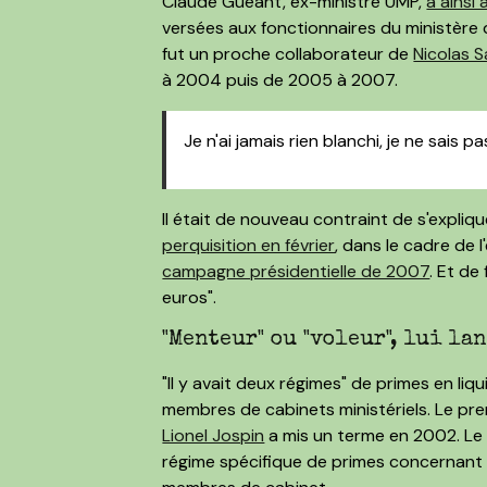
Claude Guéant, ex-ministre UMP,
a ainsi 
versées aux fonctionnaires du ministère de
fut un proche collaborateur de
Nicolas 
à 2004 puis de 2005 à 2007.
Je n'ai jamais rien blanchi, je ne sais
Il était de nouveau contraint de s'expliq
perquisition en février
, dans le cadre de 
campagne présidentielle de 2007
. Et d
euros".
"Menteur" ou "voleur", lui la
"Il y avait deux régimes" de primes en l
membres de cabinets ministériels. Le prem
Lionel Jospin
a mis un terme en 2002. Le s
régime spécifique de primes concernant "d