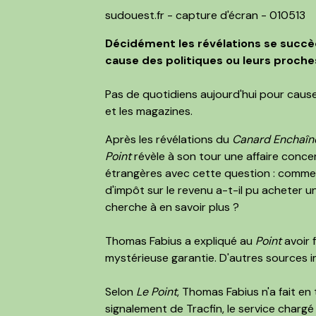
sudouest.fr - capture d'écran - 010513
Décidément les révélations se succèd
cause des politiques ou leurs proches
Pas de quotidiens aujourd'hui pour cause d
et les magazines.
Après les révélations du
Canard Enchaîn
Point
révèle à son tour une affaire concer
étrangères avec cette question : commen
d'impôt sur le revenu a-t-il pu acheter u
cherche à en savoir plus ?
Thomas Fabius a expliqué au
Point
avoir 
mystérieuse garantie. D'autres sources i
Selon
Le Point
, Thomas Fabius n'a fait en
signalement de Tracfin, le service chargé 