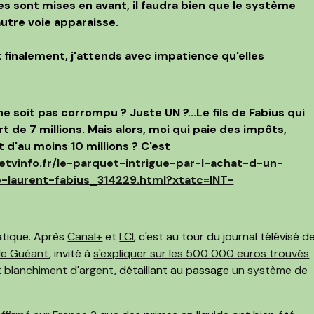
es sont mises en avant, il faudra bien que le système
utre voie apparaisse.
 finalement, j'attends avec impatience qu'elles
 ne soit pas corrompu ? Juste UN ?...Le fils de Fabius qui
 de 7 millions. Mais alors, moi qui paie des impôts,
 d'au moins 10 millions ? C'est
etvinfo.fr/le-parquet-intrigue-par-l-achat-d-un-
-laurent-fabius_314229.html?xtatc=INT-
atique. Après
Canal+
et
LCI
, c'est au tour du journal télévisé d
de Guéant
, invité à
s'expliquer sur les 500 000 euros trouvés
t blanchiment d'argent
, détaillant au passage
un système de