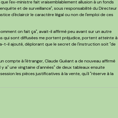
ue l'ex-ministre fait vraisemblablement allusion à un fonds
 d'enquête et de surveillance", sous responsabilité du Directeur
justice d'éclaircir le caractère légal ou non de l'emploi de ces
s comment on fait ça", avait-il affirmé peu avant sur un autre
ns qui sont diffusées me portent préjudice, portent atteinte à
-t-il ajouté, déplorant que le secret de l'instruction soit "de
'un compte à l'étranger, Claude Guéant a de nouveau affirmé
" il y a" une vingtaine d'années" de deux tableaux ensuite
ssion les pièces justificatives à la vente, qu'il "réserve à la