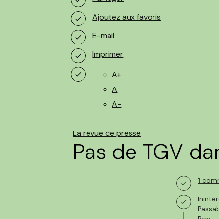
Ajoutez aux favoris
E-mail
Imprimer
A+
A
A-
La revue de presse
Pas de TGV dan
1
comm
Ininté
Passab
Bon