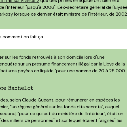
affirmé sur France 2
que des primes en liquide ont bien été
 l'Intérieur "jusqu'à 2006". L'ex-secrétaire général de l'Elysé
Sarkozy
lorsque ce dernier était ministre de l'Intérieur, de 200
 pas comment on fait ça
uer sur
les fonds retrouvés à son domicile
lors d'une
l'enquête sur un
présumé financement illégal par la Libye de la
e factures payées en liquide "pour une somme de 20 à 25 000
nce Bachelot
iquides, selon Claude Guéant, pour rémunérer en espèces les
ier, "un régime général sur les fonds dits secrets", auquel
econd, "pour ce qui est du ministère de l'Intérieur", était un
es milliers de personnes" et sur lequel étaient "alignés" les