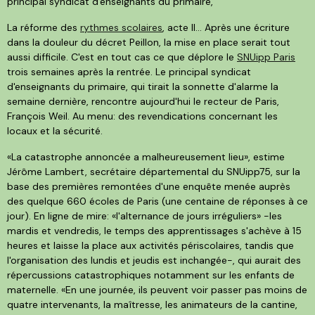
principal syndicat d'enseignants du primaire,
La réforme des
rythmes scolaires
, acte II… Après une écriture
dans la douleur du décret Peillon, la mise en place serait tout
aussi difficile. C'est en tout cas ce que déplore le
SNUipp Paris
trois semaines après la rentrée. Le principal syndicat
d'enseignants du primaire, qui tirait la sonnette d'alarme la
semaine dernière, rencontre aujourd'hui le recteur de Paris,
François Weil. Au menu: des revendications concernant les
locaux et la sécurité.
«La catastrophe annoncée a malheureusement lieu», estime
Jérôme Lambert, secrétaire départemental du SNUipp75, sur la
base des premières remontées d'une enquête menée auprès
des quelque 660 écoles de Paris (une centaine de réponses à ce
jour). En ligne de mire: «l'alternance de jours irréguliers» -les
mardis et vendredis, le temps des apprentissages s'achève à 15
heures et laisse la place aux activités périscolaires, tandis que
l'organisation des lundis et jeudis est inchangée-, qui aurait des
répercussions catastrophiques notamment sur les enfants de
maternelle. «En une journée, ils peuvent voir passer pas moins de
quatre intervenants, la maîtresse, les animateurs de la cantine,