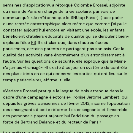
semaines d'application», a rétorqué Colombe Brossel, adjointe
du maire de Paris en charge de la vie scolaire, par voie de
communiqué. «Je m'étonne que le SNUipp Paris (…) ose parler
d'une rentrée catastrophique alors même que comme j'ai pu le
constater aujourd'hui encore en visitant une école, les enfants
bénéficient d'ateliers éducatifs de qualité qui se déroulent bien»,
explique l'élue
PS
. Il est clair que, dans d'autres écoles
parisiennes, certains parents ne partagent pas son avis. Car la
qualité des activités varie énormément d'un arrondissement à
l'autre. Sur les questions de sécurité, elle explique que la Mairie
n'a jamais «transigé». «Il existe à ce jour un système de contrôle
des plus stricts en ce qui concerne les sorties qui ont lieu sur le
temps périscolaire», affirme-t-elle.
«Madame Brossel pratique la langue de bois attendue dans le
cadre d'une campagne électorale», ironise Jérôme Lambert, qui,
depuis les grèves parisiennes de février 2013, incarne l'opposition
des enseignants à cette réforme. Les enseignants et l'ensemble
des personnels payent aujourd'hui l'addition du passage en
force de
Bertrand Delanoë
et du recteur de Paris.»
Le syndicat, qui, au niveau national, exige une réécriture du