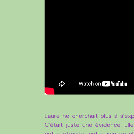
Laure ne cherchait plus à s’exp
C’était juste une évidence. El
cette étreinte, cette joie en el