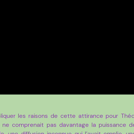
liquer les raisons de cette attirance pour Théo
le ne comprenait pas davantage la puissance d
le, une diffusion inconnue qui l’avait emplie, un