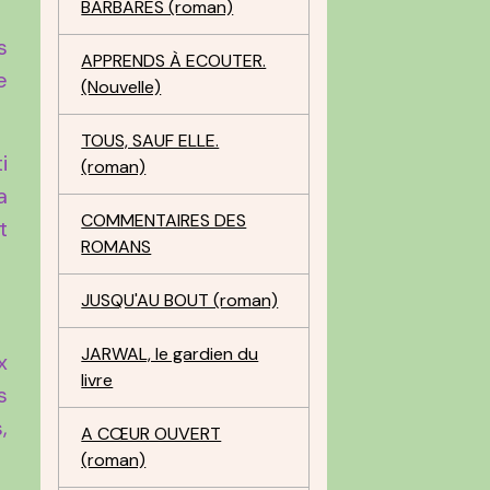
BARBARES (roman)
s
APPRENDS À ECOUTER.
e
(Nouvelle)
TOUS, SAUF ELLE.
i
(roman)
a
COMMENTAIRES DES
t
ROMANS
JUSQU'AU BOUT (roman)
JARWAL, le gardien du
x
livre
s
,
A CŒUR OUVERT
(roman)