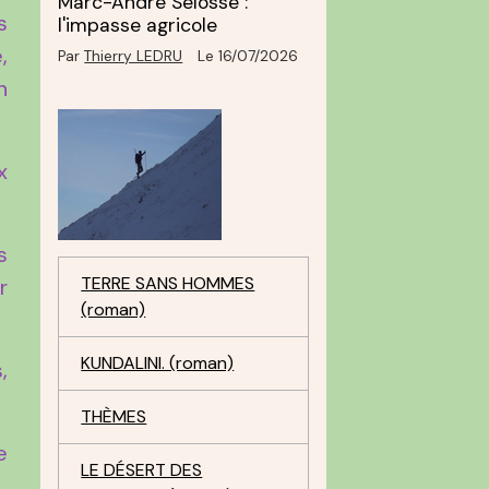
Marc-André Selosse :
s
l'impasse agricole
,
Par
Thierry LEDRU
Le 16/07/2026
n
x
s
TERRE SANS HOMMES
r
(roman)
KUNDALINI. (roman)
,
THÈMES
e
LE DÉSERT DES