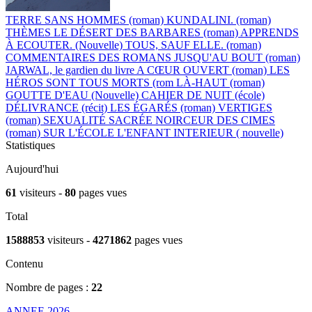
TERRE SANS HOMMES (roman)
KUNDALINI. (roman)
THÈMES
LE DÉSERT DES BARBARES (roman)
APPRENDS
À ECOUTER. (Nouvelle)
TOUS, SAUF ELLE. (roman)
COMMENTAIRES DES ROMANS
JUSQU'AU BOUT (roman)
JARWAL, le gardien du livre
A CŒUR OUVERT (roman)
LES
HÉROS SONT TOUS MORTS (rom
LÀ-HAUT (roman)
GOUTTE D'EAU (Nouvelle)
CAHIER DE NUIT (école)
DÉLIVRANCE (récit)
LES ÉGARÉS (roman)
VERTIGES
(roman)
SEXUALITÉ SACRÉE
NOIRCEUR DES CIMES
(roman)
SUR L'ÉCOLE
L'ENFANT INTERIEUR ( nouvelle)
Statistiques
Aujourd'hui
61
visiteurs -
80
pages vues
Total
1588853
visiteurs -
4271862
pages vues
Contenu
Nombre de pages :
22
ANNEE 2026