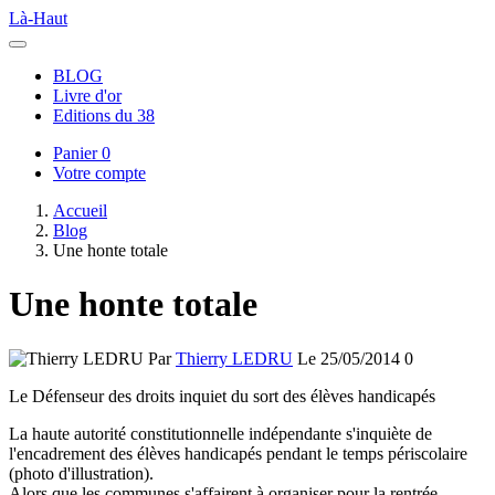
Là-Haut
BLOG
Livre d'or
Editions du 38
Panier
0
Votre compte
Accueil
Blog
Une honte totale
Une honte totale
Par
Thierry LEDRU
Le 25/05/2014
0
Le Défenseur des droits inquiet du sort des élèves handicapés
La haute autorité constitutionnelle indépendante s'inquiète de
l'encadrement des élèves handicapés pendant le temps périscolaire
(photo d'illustration).
Alors que les communes s'affairent à organiser pour la rentrée