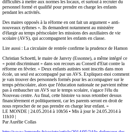
difficultés à mettre aux normes les locaux, et surtout à recruter du
personnel formé et qualifié pour prendre en charge les enfants
pendant les activités.
Des maires opposés à la réforme en ont fait un argument « anti-
nouveaux rythmes ». Ils demandent notamment au ministère
d'élargir au temps périscolaire les missions des auxiliaires de vie
scolaire (AVS), qui accompagnent les enfants en classe.
Lire aussi : La circulaire de rentrée confirme la prudence de Hamon
Christian Schoettl, le maire de Janvry (Essonne), a même intégré ce
« point discriminant » dans son recours au Conseil d'Etat contre la
réforme en février. « Deux enfants autistes sont inscrits dans mon
école, un seul est accompagné par un AVS. Expliquez-moi comment
je vais trouver des personnels formés pour les accompagner sur le
temps périscolaire, alors que l'éducation nationale ne parvient même
pas à embaucher un AVS sur le temps scolaire, s'agace l'élu du
Nouveau centre. Au final, cette histoire va nous retomber dessus
financièrement et politiquement, car les parents seront en droit de
nous reprocher de ne pas prendre en charge leur enfant. »
LE MONDE | 24.05.2014 à 10h56 • Mis à jour le 24.05.2014 à
11h10 |
Par Aurélie Collas
http://www.lemonde.fr/societe/article/2014/05/24/le-defenseur-des-