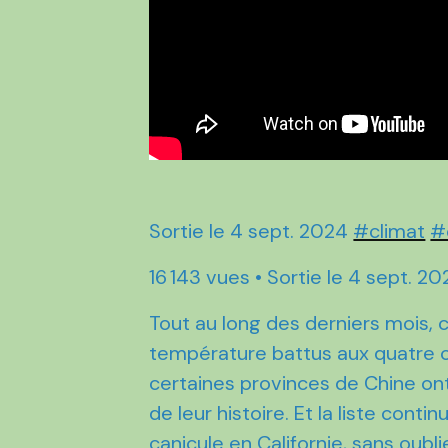
Sortie le 4 sept. 2024
#climat
#
16 143 vues • Sortie le 4 sept. 
Tout au long des derniers mois, c
température battus aux quatre co
certaines provinces de Chine on
de leur histoire. Et la liste conti
canicule en Californie, sans oub