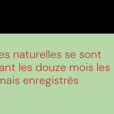
es naturelles se sont
ant les douze mois les
mais enregistrés