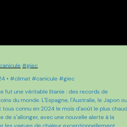
canicule
#giec
2024 • #climat #canicule #giec
e fut une véritable litanie : des records de
ins du monde. L'Espagne, l'Australie, le Japon o
t tous connu en 2024 le mois d'août le plus chau
nue de s'allonger, avec une nouvelle alerte à la
lier les vagues de chaleur exceptionnellement