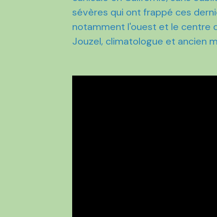
sévères qui ont frappé ces dern
notamment l'ouest et le centre du
Jouzel, climatologue et ancien 