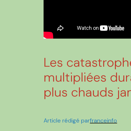
Les catastroph
multipliées dur
plus chauds ja
Article rédigé par
franceinfo