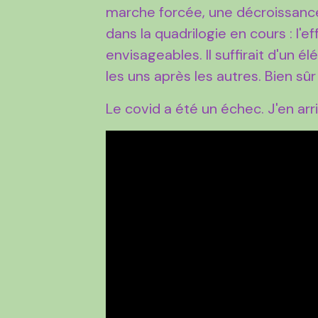
marche forcée, une décroissance 
dans la quadrilogie en cours : l'
envisageables. Il suffirait d'un
les uns après les autres. Bien sûr
Le covid a été un échec. J'en arr