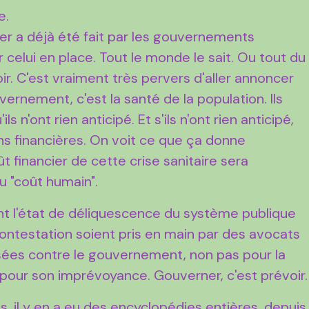
e.
ier a déjà été fait par les gouvernements
 celui en place. Tout le monde le sait. Ou tout du
ir. C'est vraiment très pervers d'aller annoncer
vernement, c'est la santé de la population. Ils
s n'ont rien anticipé. Et s'ils n'ont rien anticipé,
ns financières. On voit ce que ça donne
ût financier de cette crise sanitaire sera
du "coût humain".
t l'état de déliquescence du système publique
ntestation soient pris en main par des avocats
sées contre le gouvernement, non pas pour la
s pour son imprévoyance. Gouverner, c'est prévoir.
es, il y en a eu des encyclopédies entières, depuis