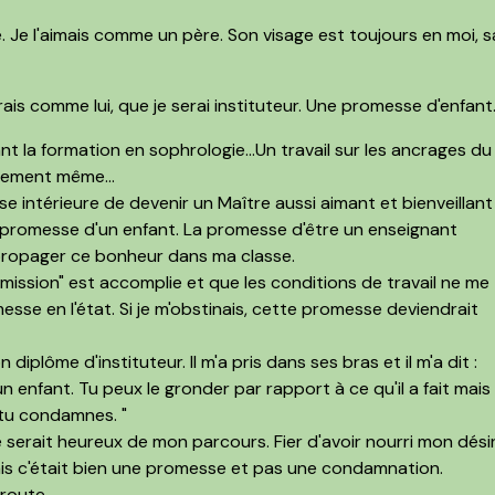
. Je l'aimais comme un père. Son visage est toujours en moi, s
erais comme lui, que je serai instituteur. Une promesse d'enfant
t la formation en sophrologie...Un travail sur les ancrages du
uement même...
se intérieure de devenir un Maître aussi aimant et bienveillant
la promesse d'un enfant. La promesse d'être un enseignant
 propager ce bonheur dans ma classe.
mission" est accomplie et que les conditions de travail ne me
sse en l'état. Si je m'obstinais, cette promesse deviendrait
diplôme d'instituteur. Il m'a pris dans ses bras et il m'a dit :
un enfant. Tu peux le gronder par rapport à ce qu'il a fait mais
e tu condamnes. "
re serait heureux de mon parcours. Fier d'avoir nourri mon dési
is c'était bien une promesse et pas une condamnation.
 route.