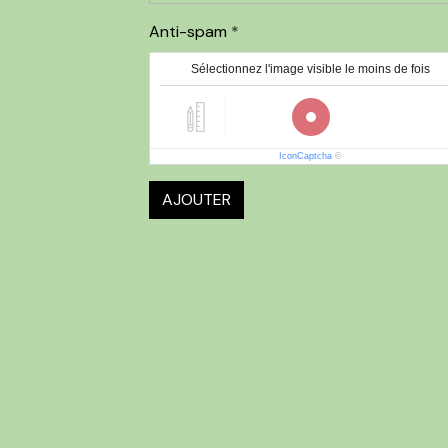
Anti-spam
Sélectionnez l'image visible le moins de fois
IconCaptcha
©
AJOUTER