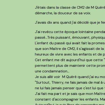
J'étais dans la classe de CM2 de M Quéré
démarche, la douceur de sa voix.
J'avais dix ans quand j'ai décidé que je f
J'ai revécu cette époque lointaine pendan
passé...Très puissant, émouvant, physiq
L'enfant du passé qui avait fait la promes
que son Maître de CM2, il s'agissait de 
heureux de vivre avec les enfants et de
Cet enfant me dit aujourd'hui que cette "
permettent plus de maintenir cette prome
une condamnation...
Je suis allé voir M Quéré quand j'ai eu mon 
"Surtout, Thierry, ne fais jamais de mal à 
ne lui fais jamais penser que c'est lui qu
J'ai fait ma part et je sais que mon Maît
constant d'accompagner les enfants. Ma
Aujourd'hui, je suis libre de reprendre ma