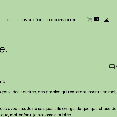
0
BLOG
LIVRE D'OR
EDITIONS DU 38
e.
t...
s yeux, des sourires, des paroles qui resteront inscrits en moi,
 vécu avec eux. Je ne sais pas s'ils ont gardé quelque chose de
e, moi, enfant, je n'ai jamais oubliés.