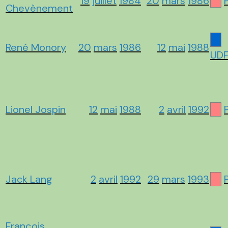
19
juillet
1984
20
mars
1986
Chevènement
René Monory
20
mars
1986
12
mai
1988
UD
Lionel Jospin
12
mai
1988
2
avril
1992
Jack Lang
2
avril
1992
29
mars
1993
François