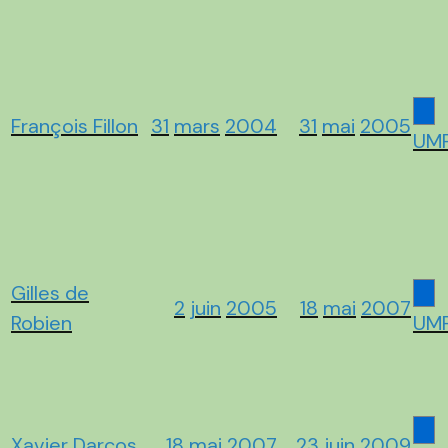
François Fillon
31
mars
2004
31
mai
2005
UM
Gilles de
2
juin
2005
18
mai
2007
Robien
UM
Xavier Darcos
18
mai
2007
23 juin
2009