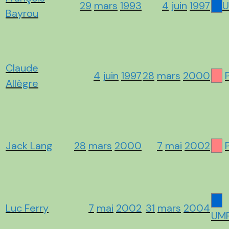
29
mars
1993
4
juin
1997
U
Bayrou
Claude
4
juin
1997
28
mars
2000
Allègre
Jack Lang
28
mars
2000
7
mai
2002
Luc Ferry
7
mai
2002
31
mars
2004
UM