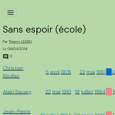
Sans espoir (école)
Par
Thierry LEDRU
Le 06/04/2014
0
Christian
5
avril
1978
22
mai
1981
U
Beullac
Alain Savary
22
mai
1981
19
juillet
1984
Jean-Pierre