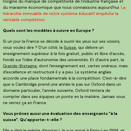
l'origine du manque de compétitivité de l'industrie française et
du marasme économique que nous connaissons aujourd'hui.
La
hiérarchie immuable de notre système éducatif empêche la
véritable compétition.
Quels sont les modèles à suivre en Europe ?
Si un jour la France se décide à ouvrir les yeux sur ses voisins,
vous voulez dire ? D'un côté, la
Suisse
, qui délivre un
enseignement supérieur à la fois gratuit, public et libre d'accès,
fondé sur l'idée d'autonomie des universités. Et d'autre part, la
Grande-Bretagne
, dont l'enseignement est, certes onéreux, mais
d'excellence et restructuré il y a peu. Le système anglais
accorde une place fondamentale à la compétition. C'est-à-dire
que si Cambridge prend une année le pas sur Oxford dans un
domaine particulier, l'année suivante, Oxford tentera de
compter dans ses équipes un ponte en la matière. Jamais vous
ne verrez ça en France.
Vous prônez aussi une évaluation des enseignants "à la
suisse". Qu'apporte-t-elle ?
Elle a déjà le mérite d'exister ! Je suis arrivé à Paris-I en 1999, et