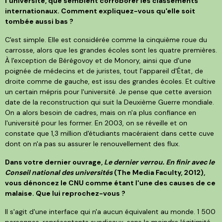
l'université, que semblent corroborer les classements
internationaux. Comment expliquez-vous qu'elle soit
tombée aussi bas ?
C'est simple. Elle est considérée comme la cinquième roue du
carrosse, alors que les grandes écoles sont les quatre premières.
À l'exception de Bérégovoy et de Monory, ainsi que d'une
poignée de médecins et de juristes, tout l'appareil d'État, de
droite comme de gauche, est issu des grandes écoles. Et cultive
un certain mépris pour l'université. Je pense que cette aversion
date de la reconstruction qui suit la Deuxième Guerre mondiale.
On a alors besoin de cadres, mais on n'a plus confiance en
l'université pour les former. En 2003, on se réveille et on
constate que 1,3 million d'étudiants macéraient dans cette cuve
dont on n'a pas su assurer le renouvellement des flux.
Dans votre dernier ouvrage,
Le dernier verrou. En finir avec le
Conseil national des universités
(The Media Faculty, 2012),
vous dénoncez le CNU comme étant l'une des causes de ce
malaise. Que lui reprochez-vous ?
Il s'agit d'une interface qui n'a aucun équivalent au monde. 1 500
personnes, représentants syndicaux, sans la moindre légitimité