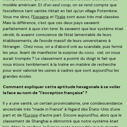
modèle américain. Et d'un seul coup, on se rend compte que
l'excellence tant vantée n'était en fait qu'un village Potemkine.
Vous me direz, l'
Espagne
et l'
Italie
sont aussi très mal classées.
Mais la différence, c'est que ces deux pays savaient
parfaitement à quoi s'en tenir. Ils savaient que leur système était
vérolé, ils avaient conscience de l'état lamentable de leurs
établissements, de l'exode massif de leurs universitaires à
l'étranger... Chez nous, on a d'abord crié au scandale, puis fermé
les yeux. Avant de manifester la surprise du cocu : ciel, on nous
aurait trompés ? Le classement a pointé du doigt le fait que
nous étions terriblement à la traîne en matière de recherche
pour avoir valorisé les usines à cadres que sont aujourd'hui les
grandes écoles.
Comment expliquer cette aptitude hexagonale à se voiler
la face au nom de "l'exception française" ?
Il y a une vanité, un certain provincialisme, une condescendance
ancestrale très "made in France" à l'égard des États-Unis d'une
part et de l'
Europe
d'autre part. Encore aujourd'hui, alors que le
classement de Shanghai a démontré que notre système était
loin d'être le meilleur, la France reste persuadée que le monde