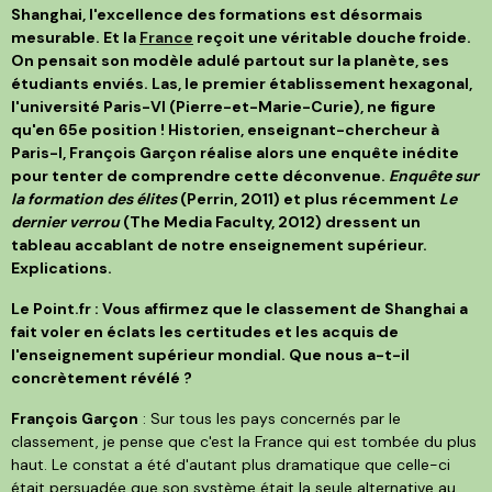
Shanghai, l'excellence des formations est désormais
mesurable. Et la
France
reçoit une véritable douche froide.
On pensait son modèle adulé partout sur la planète, ses
étudiants enviés. Las, le premier établissement hexagonal,
l'université Paris-VI (Pierre-et-Marie-Curie), ne figure
qu'en 65e position ! Historien, enseignant-chercheur à
Paris-I, François Garçon réalise alors une enquête inédite
pour tenter de comprendre cette déconvenue.
Enquête sur
la formation des élites
(Perrin, 2011) et plus récemment
Le
dernier verrou
(The Media Faculty, 2012) dressent un
tableau accablant de notre enseignement supérieur.
Explications.
Le Point.fr : Vous affirmez que le classement de Shanghai a
fait voler en éclats les certitudes et les acquis de
l'enseignement supérieur mondial. Que nous a-t-il
concrètement révélé ?
François Garçon
: Sur tous les pays concernés par le
classement, je pense que c'est la France qui est tombée du plus
haut. Le constat a été d'autant plus dramatique que celle-ci
était persuadée que son système était la seule alternative au