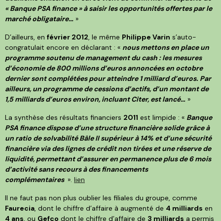
« Banque PSA finance » à saisir les opportunités offertes par le
marché obligataire…
»
D’ailleurs, en
février 2012
, le même
Philippe Varin
s’auto-
congratulait encore en déclarant : «
nous mettons en place un
programme soutenu de management du cash : les mesures
d’économie de 800 millions d’euros annoncées en octobre
dernier sont complétées pour atteindre 1 milliard d’euros. Par
ailleurs, un programme de cessions d’actifs, d’un montant de
1,5 milliards d’euros environ, incluant Citer, est lancé…
»
La synthèse des résultats financiers
2011
est limpide : «
Banque
PSA finance dispose d’une structure financière solide grâce à
un ratio de solvabilité Bâle II supérieur à 14% et d’une sécurité
financière via des lignes de crédit non tirées et une réserve de
liquidité, permettant d’assurer en permanence plus de 6 mois
d’activité sans recours à des financements
complémentaires
».
lien
Il ne faut pas non plus oublier les filiales du groupe, comme
Faurecia
, dont le chiffre d’affaire à augmenté de
4 milliards
en
4 ans
, ou
Gefco
dont le chiffre d’affaire de
3 milliards
a permis