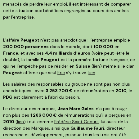
menacés de perdre leur emploi, il est intéressant de comparer
cette situation aux bénéfices engrangés au cours des années
par l’entreprise.
L’affaire
Peugeot
n’est pas anecdotique : l’entreprise emploie
200 000 personnes
dans le monde, dont
100 000
en
France
, et avec ses
4,4 milliards d’euros
(voire peut-être le
double), la famille
Peugeot
est la première fortune française, ce
qui ne l’empêche pas de résider en
Suisse
(
lien
) même si le clan
Peugeot
affirme que seul
Eric
s’y trouve.
lien
Les salaires des responsables du groupe ne sont pas non plus
anecdotiques : avec
3 253 700 €
de rémunération en
2010
, le
PDG
est clairement à l’abri du besoin.
Le directeur des marques,
Jean Marc Gales
, n’a pas à rougir
non plus des
1 266 000 €
de rémunérations qu’il a perçues en
2010
(
lien
) tout comme
Frédéric Saint Geours
, lui aussi de la
direction des Marques, ainsi que
Guillaume Fauri
, directeur
recherche et développement, puisque tous les trois ont été