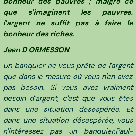
bonheur des pauvres ; malgré ce
que s'imaginent les pauvres,
l'argent ne suffit pas à faire le
bonheur des riches.
Jean D'ORMESSON
Un
banquier
ne vous
prête
de l'
argent
que dans la
mesure
où vous n'en avez
pas
besoin
. Si vous avez
vraiment
besoin
d'
argent
, c'est que vous êtes
dans une
situation
désespérée
. Et
dans une
situation
désespérée
, vous
n'
intéressez
pas un
banquier
.
Paul-