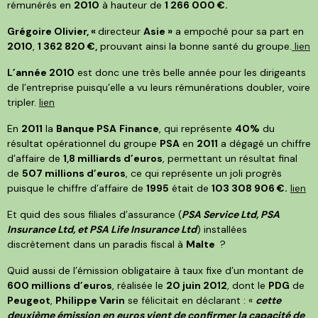
rémunérés en
2010
à hauteur de
1 266 000 €.
Grégoire Olivier, «
directeur
Asie »
a empoché pour sa part en
2010
,
1 362 820 €,
prouvant ainsi la bonne santé du groupe.
lien
L’année 2010
est donc une très belle année pour les dirigeants
de l’entreprise puisqu’elle a vu leurs rémunérations doubler, voire
tripler.
lien
En
2011
la
Banque PSA
Finance
, qui représente
40%
du
résultat opérationnel du groupe
PSA
en
2011
a dégagé un chiffre
d’affaire de
1,8 milliards d’euros
, permettant un résultat final
de
507 millions d’euros
, ce qui représente un joli progrès
puisque le chiffre d’affaire de
1995
était de
103 308 906 €.
lien
Et quid des sous filiales d’assurance (
PSA Service Ltd, PSA
Insurance Ltd, et PSA Life Insurance Ltd
) installées
discrètement dans un paradis fiscal à
Malte
?
Quid aussi de l’émission obligataire à taux fixe d’un montant de
600 millions d’euros
, réalisée le
20 juin 2012
, dont le
PDG
de
Peugeot
,
Philippe Varin
se félicitait en déclarant : «
cette
deuxième émission en euros vient de confirmer la capacité de