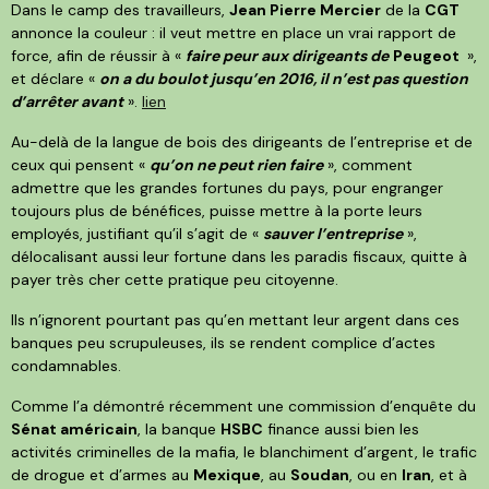
Dans le camp des travailleurs,
Jean Pierre Mercier
de la
CGT
annonce la couleur : il veut mettre en place un vrai rapport de
force, afin de réussir à «
faire peur aux dirigeants de
Peugeot
»,
et déclare «
on a du boulot jusqu’en 2016, il n’est pas question
d’arrêter avant
».
lien
Au-delà de la langue de bois des dirigeants de l’entreprise et de
ceux qui pensent «
qu’on ne peut rien faire
», comment
admettre que les grandes fortunes du pays, pour engranger
toujours plus de bénéfices, puisse mettre à la porte leurs
employés, justifiant qu’il s’agit de «
sauver l’entreprise
»,
délocalisant aussi leur fortune dans les paradis fiscaux, quitte à
payer très cher cette pratique peu citoyenne.
Ils n’ignorent pourtant pas qu’en mettant leur argent dans ces
banques peu scrupuleuses, ils se rendent complice d’actes
condamnables.
Comme l’a démontré récemment une commission d’enquête du
Sénat américain
, la banque
HSBC
finance aussi bien les
activités criminelles de la mafia, le blanchiment d’argent, le trafic
de drogue et d’armes au
Mexique
, au
Soudan
, ou en
Iran
, et à