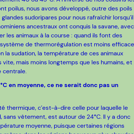
ont poilus, nous avons développé, outre des poils
glandes sudoripares pour nous rafraîchir lorsqu’il
s hominiens ancestraux ont conquis la savane, ave
r les animaux à la course : quand ils font des
r système de thermorégulation est moins efficac
on la sudation, la température de ces animaux
us vite, mais moins longtemps que les humains, et
 centrale.
2°C en moyenne, ce ne serait donc pas un
é thermique, c’est-à-dire celle pour laquelle le
d, sans vêtement, est autour de 24°C. Il y a donc
mpérature moyenne, puisque certaines régions