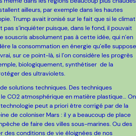
is même dans les régions beaucoup plus chaudes
tallent ailleurs, par exemple dans les hautes
ie. Trump avait ironisé sur le fait que si le climat
 pas s’inquiéter puisque, dans le fond, il pouvait
ne souscris absolument pas à cette idée, qui n’en
sidère la consommation en énergie qu’elle suppose
vrai, sur ce point-là, si l’on considère les progrès
emple, biologiquement, synthétiser de la
otéger des ultraviolets.
de solutions techniques. Des techniques
r le CO2 atmosphérique en matière plastique… O
echnologie peut a priori être corrigé par de la
eine de coloniser Mars : il y a beaucoup de place
mpêche de faire des villes sous-marines. Ou des
ner des conditions de vie éloignées de nos