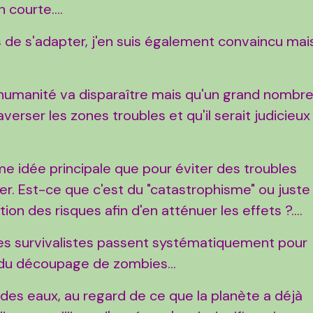
 courte....
 de s'adapter, j'en suis également convaincu mai
l'humanité va disparaître mais qu'un grand nombr
verser les zones troubles et qu'il serait judicieux
 idée principale que pour éviter des troubles
rer. Est-ce que c'est du "catastrophisme" ou juste
on des risques afin d'en atténuer les effets ?....
 les survivalistes passent systématiquement pour
 du découpage de zombies...
 des eaux, au regard de ce que la planète a déjà