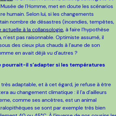
au Musée de l’Homme, met en doute les scénarios
tre humain. Selon lui, si les changements
ertain nombre de désastres (incendies, tempêtes,
 actuelle à la collapsologie
, à faire l’hypothèse
, n’est pas raisonnable. Optimiste assumé, il
sous des cieux plus chauds à l’aune de son
’homme en avait déjà vu d’autres ?
pourrait-il s’adapter si les températures
rès adaptable, et à cet égard, je refuse à être
a au changement climatique : il l’a d’ailleurs
erne, comme ses ancêtres, est un animal
ustralopithèques se sont par exemple très bien
acilement 40 ou 45°C. À l’inverse de nos cousins le