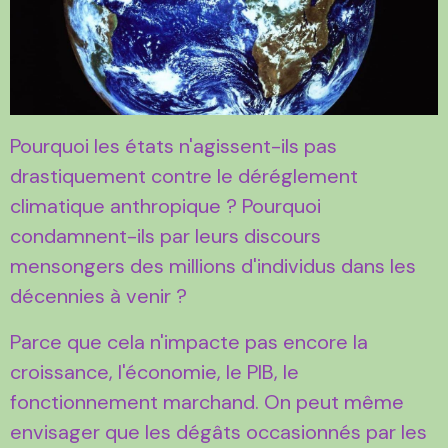
Pourquoi les états n'agissent-ils pas
drastiquement contre le déréglement
climatique anthropique ? Pourquoi
condamnent-ils par leurs discours
mensongers des millions d'individus dans les
décennies à venir ?
Parce que cela n'impacte pas encore la
croissance, l'économie, le PIB, le
fonctionnement marchand. On peut même
envisager que les dégâts occasionnés par les