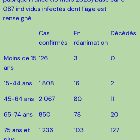
087 individus infectés dont l’âge est
renseigné.
Cas
En
Décédés
confirmés
réanimation
Moins de 15
126
3
0
ans
15-44 ans
1 808
16
2
45-64 ans
2 067
80
11
65-74 ans
850
78
20
75 ans et
1 236
103
127
plus