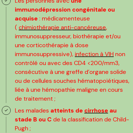
Les personnes avec
une
immunodépression congénitale ou
acquise
: médicamenteuse
(
chimiothérapie anti-cancéreuse
,
immunosuppresseur, biothérapie et/ou
une corticothérapie à dose
immunosuppressive),
infection à VIH
non
contrôlé ou avec des CD4 <200/mm3,
consécutive à une greffe d’organe solide
ou de cellules souches hématopoïétiques,
liée à une hémopathie maligne en cours
de traitement ;
Les malades
atteints de
cirrhose
au
stade B ou C
de la classification de Child-
Pugh ;