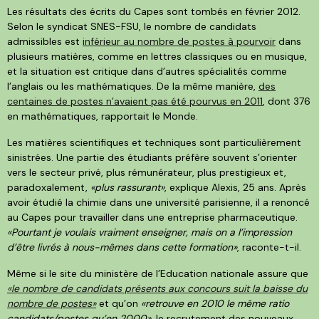
Les résultats des écrits du Capes sont tombés en février 2012.
Selon le syndicat SNES-FSU, le nombre de candidats
admissibles est
inférieur au nombre de postes à pourvoir
dans
plusieurs matières, comme en lettres classiques ou en musique,
et la situation est critique dans d’autres spécialités comme
l’anglais ou les mathématiques. De la même manière,
des
centaines de postes n’avaient pas été pourvus en 2011
, dont 376
en mathématiques, rapportait le Monde.
Les matières scientifiques et techniques sont particulièrement
sinistrées. Une partie des étudiants préfère souvent s’orienter
vers le secteur privé, plus rémunérateur, plus prestigieux et,
paradoxalement,
«plus rassurant»
, explique Alexis, 25 ans. Après
avoir étudié la chimie dans une université parisienne, il a renoncé
au Capes pour travailler dans une entreprise pharmaceutique.
«Pourtant je voulais vraiment enseigner, mais on a l’impression
d’être livrés à nous-mêmes dans cette formation»
, raconte-t-il.
Même si le site du ministère de l’Education nationale assure que
«le nombre de candidats présents aux concours suit la baisse du
nombre de postes»
et qu’on
«retrouve en 2010 le même ratio
candidats/postes qu’en 2000»,
le recrutement des nouveaux