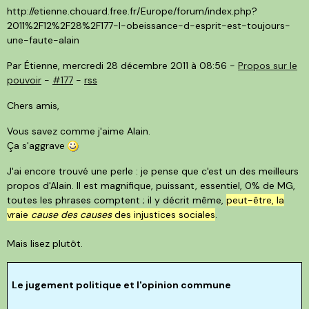
http://etienne.chouard.free.fr/Europe/forum/index.php?
2011%2F12%2F28%2F177-l-obeissance-d-esprit-est-toujours-
une-faute-alain
Par Étienne, mercredi 28 décembre 2011 à 08:56
-
Propos sur le
pouvoir
-
#177
-
rss
Chers amis,
Vous savez comme j'aime Alain.
Ça s'aggrave
J'ai encore trouvé une perle : je pense que c'est un des meilleurs
propos d'Alain. Il est magnifique, puissant, essentiel, 0% de MG,
toutes les phrases comptent ; il y décrit même,
peut-être, la
vraie
cause des causes
des injustices sociales
.
Mais lisez plutôt.
Le jugement politique et l'opinion commune