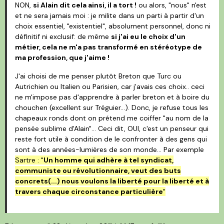
NON,
si Alain dit cela ainsi, il a tort !
ou alors, "nous" n'est
et ne sera jamais moi : je milite dans un parti à partir d'un
choix essentiel, "existentiel", absolument personnel, donc ni
définitif ni exclusif: de même
si j'ai eu le choix d'un
métier, cela ne m'a pas transformé en stéréotype de
ma profession, que j'aime !
J'ai choisi de me penser plutôt Breton que Turc ou
Autrichien ou Italien ou Parisien, car j'avais ces choix.. ceci
ne m'impose pas d'apprendre à parler breton et à boire du
chouchen (excellent sur Tréguier...). Donc, je refuse tous les
chapeaux ronds dont on prétend me coiffer "au nom de la
pensée sublime d'Alain"... Ceci dit, OUI, c'est un penseur qui
reste fort utile à condition de le confronter à des gens qui
sont à des années-lumières de son monde... Par exemple
Sartre : "
Un homme qui adhère à tel syndicat,
communiste ou révolutionnaire, veut des buts
concrets(...) nous voulons la liberté pour la liberté et à
travers chaque circonstance particulière
"