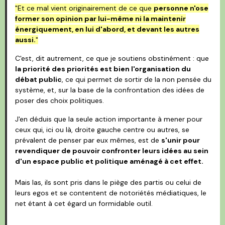
"Et ce mal vient originairement de ce que
personne n'ose
former son opinion par lui-même ni la maintenir
énergiquement, en lui d'abord, et devant les autres
aussi.
"
C'est, dit autrement, ce que je soutiens obstinément : que
la priorité des priorités est bien l'organisation du
débat public
, ce qui permet de sortir de la non pensée du
système, et, sur la base de la confrontation des idées de
poser des choix politiques.
J'en déduis que la seule action importante à mener pour
ceux qui, ici ou là, droite gauche centre ou autres, se
prévalent de penser par eux mêmes, est de
s'unir pour
revendiquer de pouvoir confronter leurs idées au sein
d'un espace public et politique aménagé à cet effet.
Mais las, ils sont pris dans le piège des partis ou celui de
leurs egos et se contentent de notoriétés médiatiques, le
net étant à cet égard un formidable outil.