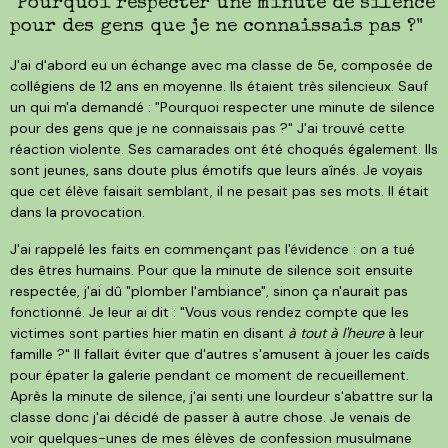
"Pourquoi respecter une minute de silence
pour des gens que je ne connaissais pas ?"
J'ai d'abord eu un échange avec ma classe de 5e, composée de
collégiens de 12 ans en moyenne. Ils étaient très silencieux. Sauf
un qui m'a demandé : "Pourquoi respecter une minute de silence
pour des gens que je ne connaissais pas ?" J'ai trouvé cette
réaction violente. Ses camarades ont été choqués également. Ils
sont jeunes, sans doute plus émotifs que leurs aînés. Je voyais
que cet élève faisait semblant, il ne pesait pas ses mots. Il était
dans la provocation.
J'ai rappelé les faits en commençant pas l'évidence : on a tué
des êtres humains. Pour que la minute de silence soit ensuite
respectée, j'ai dû "plomber l'ambiance", sinon ça n'aurait pas
fonctionné. Je leur ai dit : "Vous vous rendez compte que les
victimes sont parties hier matin en disant
à tout à l'heure
à leur
famille ?" Il fallait éviter que d'autres s'amusent à jouer les caïds
pour épater la galerie pendant ce moment de recueillement.
Après la minute de silence, j'ai senti une lourdeur s'abattre sur la
classe donc j'ai décidé de passer à autre chose. Je venais de
voir quelques-unes de mes élèves de confession musulmane