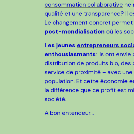
consommation collaborative
ne m
qualité et une transparence? Il 
Le changement concret permet de
post-mondialisation
où les soc
Les jeunes
entrepreneurs soci
enthousiasmants
: ils ont envi
distribution de produits bio, de
service de proximité – avec une
population. Et cette économie est
la différence que ce profit est m
société.
A bon entendeur...