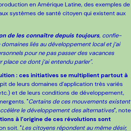
 production en Amérique Latine, des exemples de
 aux systèmes de santé citoyen qui existent aux
sion de les connaître depuis toujours
, confie-
de domaines liés au développement local et j’ai
rsonnels pour ne pas passer des vacances
ur place ce dont j’ai entendu parler".
uition
: ces initiatives se multiplient partout à
it de leurs domaines d’application très variés
etc.) et de leurs conditions de développement,
mergents. "
Certains de ces mouvements existent
 accélère le développement des alternatives
", not
ations à l’origine de ces révolutions sont
on soit. "
Les citoyens répondent au même désir,