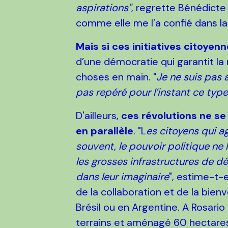
aspirations"
, regrette Bénédicte
comme elle me l’a confié dans la 
Mais si ces initiatives citoyen
d’une démocratie qui garantit la 
choses en main. "
Je ne suis pas 
pas repéré pour l’instant ce ty
D'ailleurs,
ces révolutions ne se 
en parallèle
. "L
es citoyens qui ag
souvent, le pouvoir politique ne 
les grosses infrastructures de 
dans leur imaginaire
", estime-t-e
de la collaboration et de la bie
Brésil ou en Argentine. A Rosario
terrains et aménagé 60 hectares