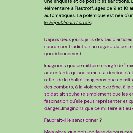
Une enquête et de possibles sanctions. D
élémentaire à Flastroff, âgés de 9 et 10 
automatiques. La polémique est née d'u
le
Républicain Lorrain
.
Depuis deux jours, je lis des tas d'articl
sacrée contradiction au regard de cette
quotidiennement.
Imaginons que ce militaire chargé de "l'ex
aux enfants qu'une arme est destinée à tu
reflet de la réalité. Imaginons que ce mili
des combats, à la violence extrême, à la
soldat ait souhaité simplement que les e
fascination qu'elle peut représenter et q
danger...Imaginons que ce militaire ait eu
Faudrait-il le sanctionner ?
Mais alors, que doit-on faire de tous ces