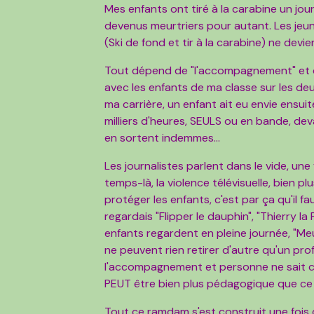
Mes enfants ont tiré à la carabine un jou
devenus meurtriers pour autant. Les jeune
(Ski de fond et tir à la carabine) ne devien
Tout dépend de "l'accompagnement" et de 
avec les enfants de ma classe sur les de
ma carrière, un enfant ait eu envie ensuit
milliers d'heures, SEULS ou en bande, deva
en sortent indemmes...
Les journalistes parlent dans le vide, une 
temps-là, la violence télévisuelle, bien pl
protéger les enfants, c'est par ça qu'il fa
regardais "Flipper le dauphin", "Thierry la
enfants regardent en pleine journée, "Meu
ne peuvent rien retirer d'autre qu'un pro
l'accompagnement et personne ne sait ce 
PEUT être bien plus pédagogique que ce q
Tout ce ramdam s'est construit une fois 