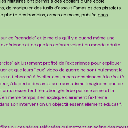
es militaires ont permis à des écoliers d'une école
ans, de
manipuler des fusils d'assaut Famas
et des pistolets
ne photo des bambins, armes en mains, publiée
dans
es sur ce "scandale" et je me dis qu'il y a quand même une
 expérience et ce que les enfants voient du monde adulte
ercice" ait justement profité de l'expérience pour expliquer
er et que leurs "jeux" video de guerre ne sont nullement le
taire ait cherché à éveiller ces jeunes consciences à la réalité
 peur, à la perte des amis, au traumatisme. Imaginons que ce
nfants ressentent l'émotion générée par une arme et la
u'en même temps, il en explique clairement l'extrême
 dans son intervention un objectif essentiellement éducatif...
 films ou ces séries télévisées qui mettent en scène des mort