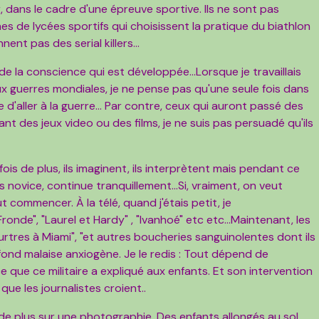
r, dans le cadre d'une épreuve sportive. Ils ne sont pas
s de lycées sportifs qui choisissent la pratique du biathlon
nent pas des serial killers...
la conscience qui est développée...Lorsque je travaillais
ux guerres mondiales, je ne pense pas qu'une seule fois dans
e d'aller à la guerre... Par contre, ceux qui auront passé des
nt des jeux video ou des films, je ne suis pas persuadé qu'ils
fois de plus, ils imaginent, ils interprètent mais pendant ce
us novice, continue tranquillement...Si, vraiment, on veut
ut commencer. À la télé, quand j'étais petit, je
 Fronde", "Laurel et Hardy" , "Ivanhoé" etc etc...Maintenant, les
rtres à Miami", "et autres boucheries sanguinolentes dont ils
fond malaise anxiogène. Je le redis : Tout dépend de
que ce militaire a expliqué aux enfants. Et son intervention
ue les journalistes croient..
de plus sur une photographie. Des enfants allongés au sol