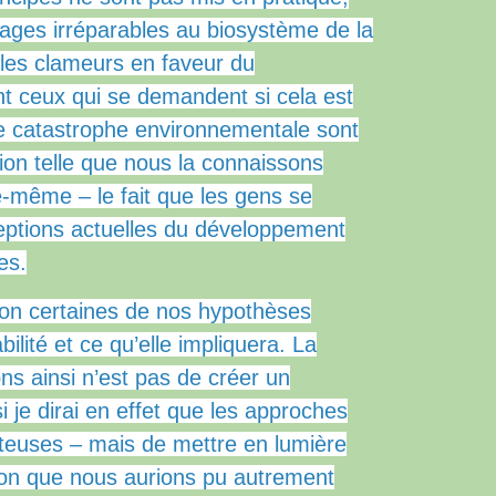
ges irréparables au biosystème de la
 les clameurs en faveur du
t ceux qui se demandent si cela est
 catastrophe environnementale sont
sation telle que nous la connaissons
le-même – le fait que les gens se
ptions actuelles du développement
es.
tion certaines de nos hypothèses
ilité et ce qu’elle impliquera.
La
ns ainsi n’est pas de créer un
je dirai en effet que les approches
tteuses – mais de mettre en lumière
tion que nous aurions pu autrement