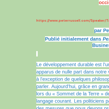
occi
https://www.peterrussell.com/Speaker/
par Pe
Publié initialement dans
Pe
Busine
Le développement durable est l'u
apparus de nulle part dans notre v
à l'exception de quelques philoso
parler.
Aujourd'hui, grâce en grand
lors du « Sommet de la Terre » de
langage courant.
Les politiciens 
des mesures que nous devons pre