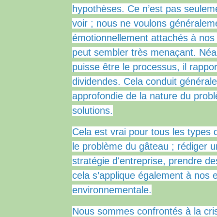
hypothèses.
Ce n’est pas seuleme
voir ;
nous ne voulons généraleme
émotionnellement attachés à nos 
peut sembler très menaçant.
Néa
puisse être le processus, il rapp
dividendes.
Cela conduit général
approfondie de la nature du prob
solutions.
Cela est vrai pour tous les types 
le problème du gâteau ;
rédiger u
stratégie d'entreprise, prendre de
cela s’applique également à nos e
environnementale.
Nous sommes confrontés à la crise