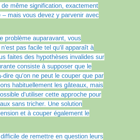
 de même signification, exactement
 – mais vous devez y parvenir avec
ce problème auparavant, vous
est pas facile tel qu’il apparaît à
us faites des hypothèses invalides sur
urante consiste à supposer que le
à-dire qu'on ne peut le couper que par
pons habituellement les gâteaux, mais
possible d'utiliser cette approche pour
aux sans tricher.
Une solution
imension et à couper également le
difficile de remettre en question leurs