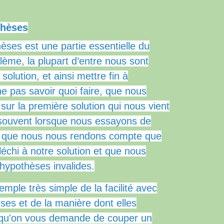
thèses
èses est une partie essentielle du
lème, la plupart d’entre nous sont
solution, et ainsi mettre fin à
e ne pas savoir quoi faire, que nous
sur la première solution qui nous vient
 souvent lorsque nous essayons de
e, que nous nous rendons compte que
échi à notre solution et que nous
hypothèses invalides.
mple très simple de la facilité avec
ses et de la manière dont elles
qu'on vous demande de couper un