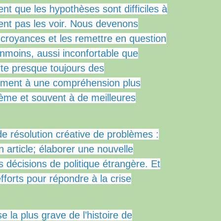
nt que les hypothèses sont difficiles à
nt pas les voir.
Nous devenons
croyances et les remettre en question
nmoins, aussi inconfortable que
orte presque toujours des
ement à une compréhension plus
lème et souvent à de meilleures
de résolution créative de problèmes :
n article;
élaborer une nouvelle
s décisions de politique étrangère.
Et
fforts pour répondre à la crise
 la plus grave de l’histoire de