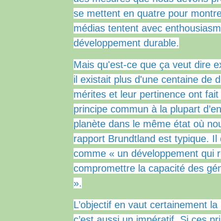
se mettent en quatre pour montr
médias tentent avec enthousiasme 
développement durable.
Mais qu'est-ce que ça veut dire
il existait plus d'une centaine de 
mérites et leur pertinence ont fai
principe commun à la plupart d’en
planète dans le même état où nou
rapport Brundtland est typique.
Il
comme « un développement qui r
compromettre la capacité des gén
».
L’objectif en vaut certainement la
c’est aussi un impératif.
Si ces pr