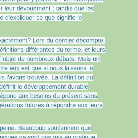
er leur dévouement ;
tandis que les
d'expliquer ce que signifie le
 exactement?
Lors du dernier décompte,
définitions différentes du terme, et leurs
t l'objet de nombreux débats.
Mais un
tre eux est que si nous laissons la
s l’avons trouvée.
La définition du
 définit le développement durable
épond aux besoins du présent sans
érations futures à répondre aux leurs
 peine.
Beaucoup soutiennent que
incipes ne sont pas mis en pratique,