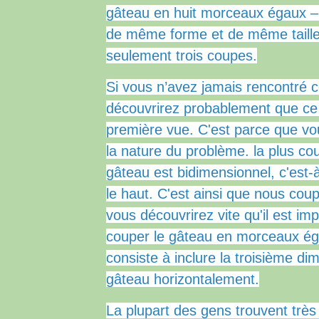
gâteau en huit morceaux égaux –
de même forme et de même taille
seulement trois coupes.
Si vous n’avez jamais rencontré 
découvrirez probablement que ce n’
première vue.
C'est parce que vo
la nature du problème.
la plus co
gâteau est bidimensionnel, c'est-
le haut.
C'est ainsi que nous cou
vous découvrirez vite qu'il est im
couper le gâteau en morceaux ég
consiste à inclure la troisième d
gâteau horizontalement.
La plupart des gens trouvent très 