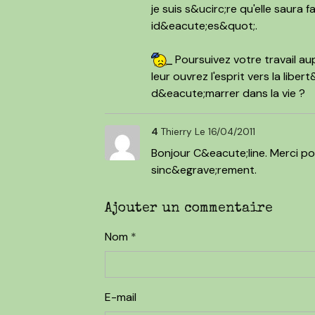
je suis s&ucirc;re qu'elle saur
id&eacute;es&quot;.
Poursuivez votre travail a
leur ouvrez l'esprit vers la libe
d&eacute;marrer dans la vie ?
4
Thierry
Le 16/04/2011
Bonjour C&eacute;line. Merci p
sinc&egrave;rement.
Ajouter un commentaire
Nom
E-mail