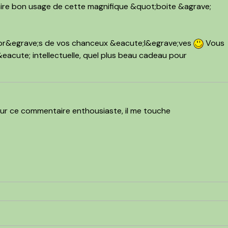
a faire bon usage de cette magnifique &quot;boite &agrave;
upr&egrave;s de vos chanceux &eacute;l&egrave;ves
Vous
rt&eacute; intellectuelle, quel plus beau cadeau pour
our ce commentaire enthousiaste, il me touche