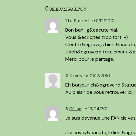
Commentaires
1
La Statue
Le 01/12/2010
Bon bah.. g&eacute;nial.
Vous &ecirc;tes trop fort ;-)
C'est tr&egrave;s bien &eacute;c
J'adh&egrave;re totalement &ag
Merci pour le partage.
2
Thierry
Le 01/12/2010
Eh bonjour ch&egrave;re Statue :
Au plaisir de vous retrouver ici,
3
Céline
Le 16/04/2011
Je suis devenue une FAN de vos
J'ai envoy&eacute; le lien &agrav