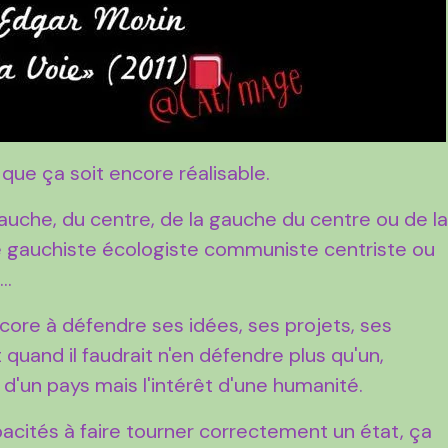
que ça soit encore réalisable.
a gauche, du centre, de la gauche du centre ou de l
ite gauchiste écologiste communiste centriste ou
..
core à défendre ses idées, ses projets, ses
 quand il faudrait n'en défendre plus qu'un,
t d'un pays mais l'intérêt d'une humanité.
pacités à faire tourner correctement un état, ça