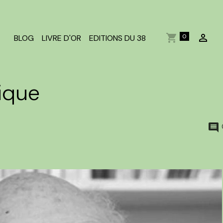
0
BLOG
LIVRE D'OR
EDITIONS DU 38
tique