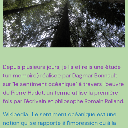
Depuis plusieurs jours, je lis et relis une étude
(un mémoire) réalisée par Dagmar Bonnault
sur "le sentiment océanique" à travers l'oeuvre
de Pierre Hadot, un terme utilisé la première
fois par l'écrivain et philosophe Romain Rolland.
Wikipedia : Le sentiment océanique est une
notion qui se rapporte à l'impression ou à la