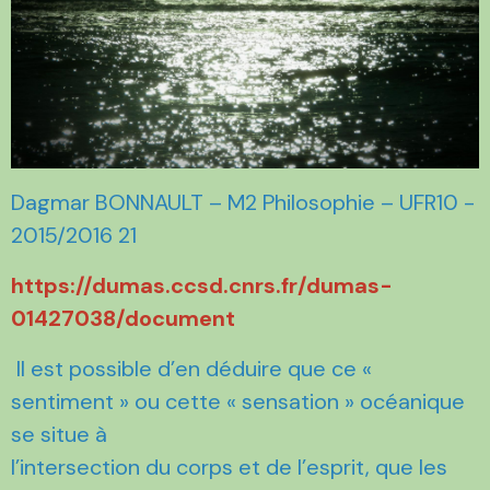
Dagmar BONNAULT – M2 Philosophie – UFR10 -
2015/2016 21
https://dumas.ccsd.cnrs.fr/dumas-
01427038/document
Il est possible d’en déduire que ce «
sentiment » ou cette « sensation » océanique
se situe à
l’intersection du corps et de l’esprit, que les