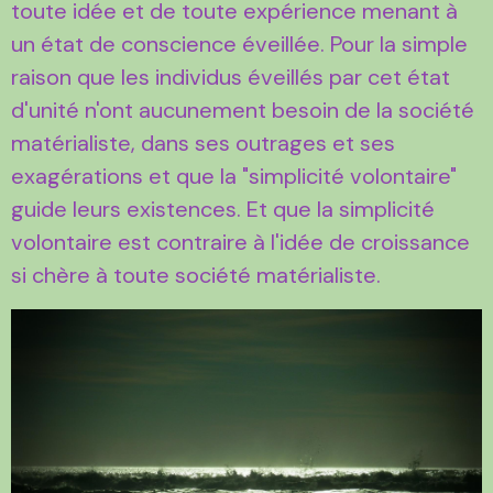
toute idée et de toute expérience menant à
un état de conscience éveillée. Pour la simple
raison que les individus éveillés par cet état
d'unité n'ont aucunement besoin de la société
matérialiste, dans ses outrages et ses
exagérations et que la "simplicité volontaire"
guide leurs existences. Et que la simplicité
volontaire est contraire à l'idée de croissance
si chère à toute société matérialiste.